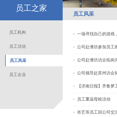
员工之家
员工风采
员工机构
一场寻找自己的游戏
员工活动
公司赴潍坊参加员工
公司赴潍坊访企拓岗
员工风采
公司领导赴苏州访企
员工企业
【济南日报】齐鲁梦工
员工重温母校活动
肖艺等员工回公司交