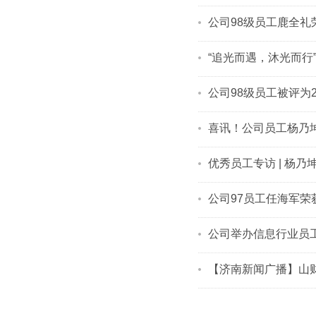
公司98级员工鹿全礼
“追光而遇，沐光而行
公司98级员工被评为2
喜讯！公司员工杨乃
优秀员工专访 | 杨
公司97员工任海军荣
公司举办信息行业员
【济南新闻广播】山