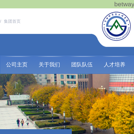
betw
/
集团首页
公司主页
关于我们
团队队伍
人才培养