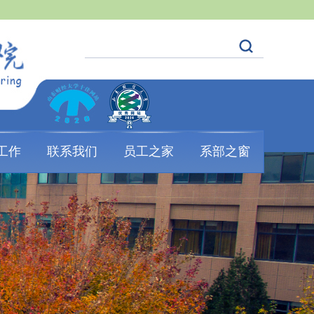
工作
联系我们
员工之家
系部之窗