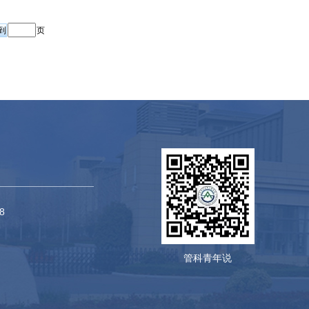
页
8
管科青年说