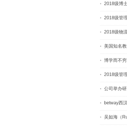
2018级
2018级
2018级
美国知名教
博学而不穷
2018级
公司举办研
betwa
吴如海（R