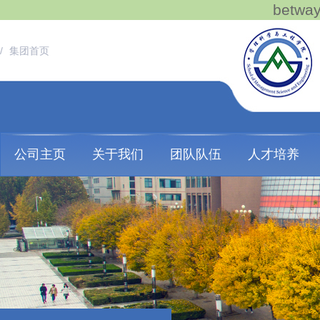
betw
/
集团首页
公司主页
关于我们
团队队伍
人才培养