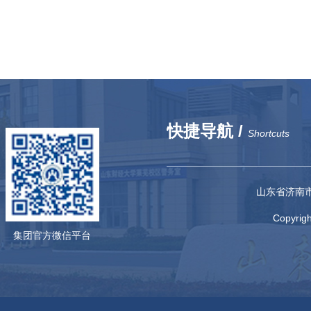
快捷导航 /
Shortcuts
山东省济南市二
Copyr
集团官方微信平台