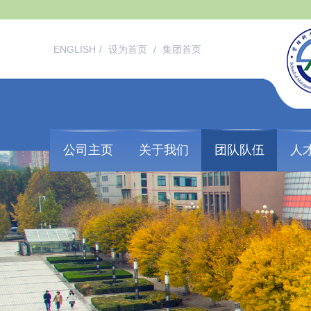
ENGLISH
/
设为首页
/
集团首页
公司主页
关于我们
团队队伍
人