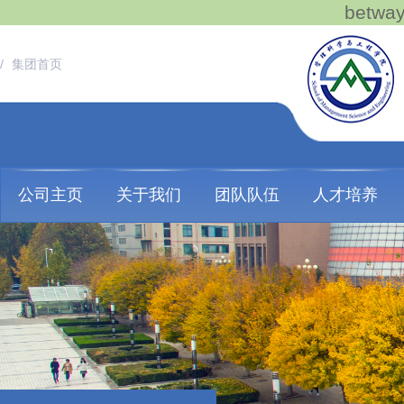
betw
/
集团首页
公司主页
关于我们
团队队伍
人才培养