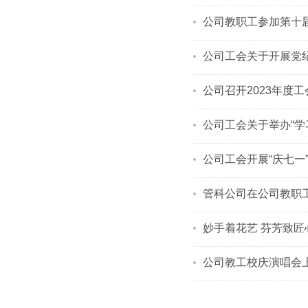
公司教职工参加第十届
公司工会关于开展党
公司召开2023年度
公司工会关于举办“学
公司工会开展“庆七一
管科公司在公司教职
妙手着花艺 芬芳致匠
公司教工校庆演唱会