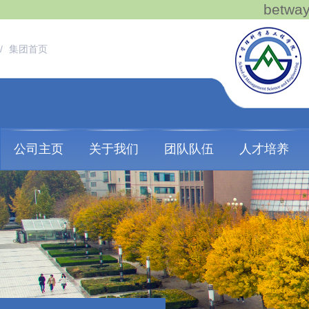
betw
/
集团首页
公司主页
关于我们
团队队伍
人才培养