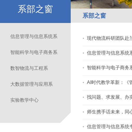
系部之窗
系部之窗
信息管理与信息系统系
现代物流科研团队赴
智能科学与电子商务系
信息管理与信息系统
智能科学与电子商务系
数智物流与工程系
AI时代教学革新：
大数据管理与应用系
找问题、求发展、办
实验教学中心
师生携手话未来，同心
信息管理与信息系统专