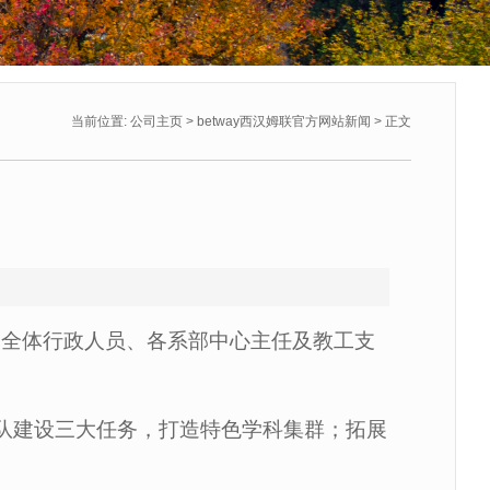
当前位置:
公司主页
>
betway西汉姆联官方网站新闻
> 正文
子、全体行政人员、各系部中心主任及教工支
队建设三大任务，打造特色学科集群；拓展