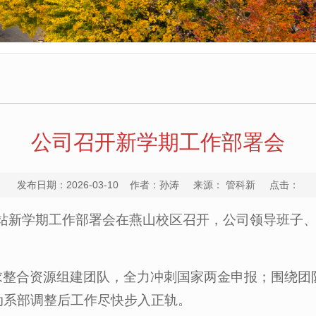
公司召开新学期工作部署会
发布日期：2026-03-10 作者：孙涛 来源： 管科新 点击：
官方网站新学期工作部署会在燕山校区召开，公司领导班
求整合资源组建团队，全力冲刺国家两金申报；围绕团
动系部调整后工作尽快步入正轨。