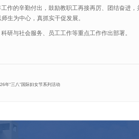
年工作的辛勤付出，鼓励教职工再接再厉、团结奋进，
以师生为中心，真抓实干促发展。
、科研与社会服务、员工工作等重点工作作出部署。
26年“三八”国际妇女节系列活动