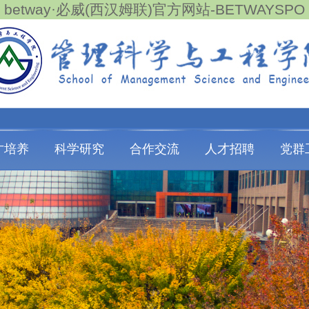
betway·必威(西汉姆联)官方网站-BETWAYSPO
才培养
科学研究
合作交流
人才招聘
党群