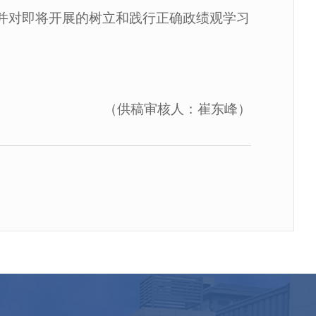
并对即将开展的树立和践行正确政绩观学习
（供稿审核人：崔东峰）