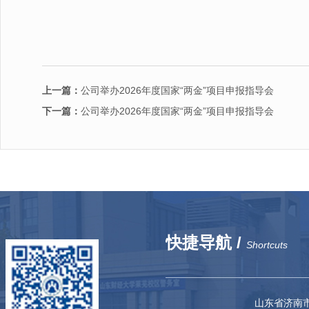
上一篇：
公司举办2026年度国家“两金”项目申报指导会
下一篇：
公司举办2026年度国家“两金”项目申报指导会
快捷导航 /
Shortcuts
山东省济南市二