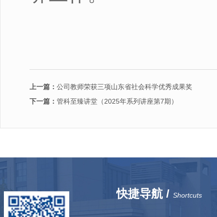
上一篇：
公司教师荣获三项山东省社会科学优秀成果奖
下一篇：
管科至臻讲堂（2025年系列讲座第7期）
快捷导航 /
Shortcuts