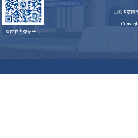
山东省济南市二
Copyr
集团官方微信平台