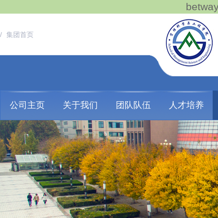
betw
/
集团首页
公司主页
关于我们
团队队伍
人才培养