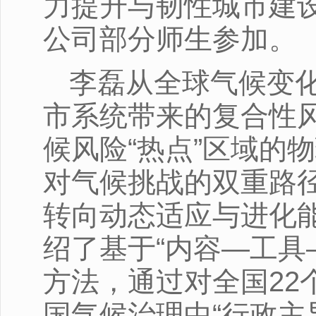
力提升与韧性城市建
公司部分师生参加。
李磊从全球气候变
市系统带来的复合性风
候风险“热点”区域的物
对气候挑战的双重路径
转向动态适应与进化
绍了基于“内容—工具
方法，通过对全国2
国气候治理中“行政主