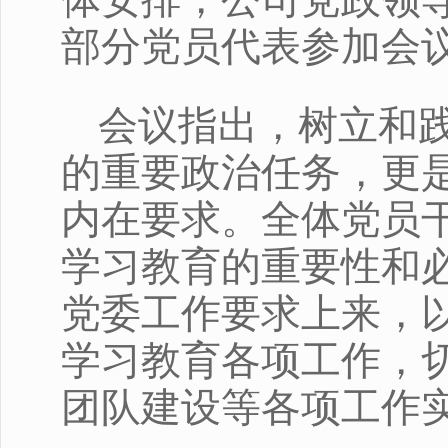
部分党员代表参加会
会议指出，树立和
的重要政治任务，更
内在要求。全体党员
学习教育的重要性和
党委工作要求上来，
学习教育各项工作，
团队建设等各项工作