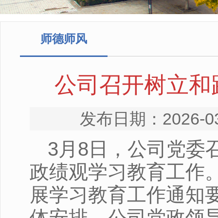
师德师风
公司召开树立和
发布日期：2026
3月8日，公司党委
政绩观学习教育工作
展学习教育工作通知
体安排，公司党政领