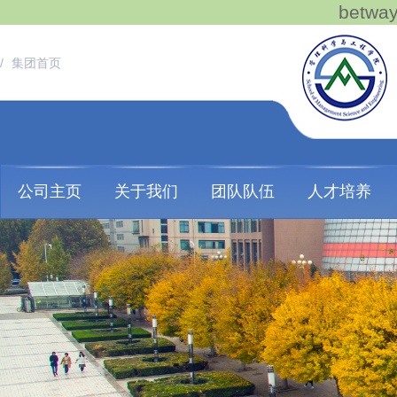
betw
/
集团首页
公司主页
关于我们
团队队伍
人才培养