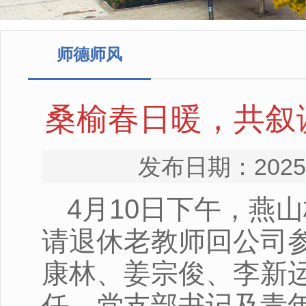
师德师风
桑榆春日暖，共叙
发布日期：202
4月10日下午，燕
请退休老教师回公司
康林、姜宗俊、李新
任、党支部书记及青