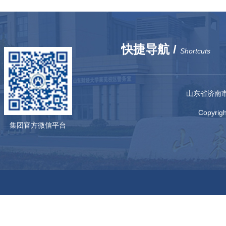
快捷导航 /
Shortcuts
山东省济南市二
Copyr
集团官方微信平台