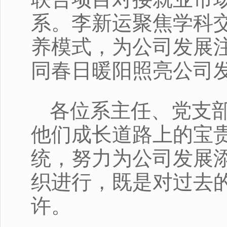
系。李新运聚焦学科交
养模式，为公司发展
同春日暖阳照亮公司
各位系主任、党支
他们成长道路上的宝
统，努力为公司发展
织进行，既是对过去
许。