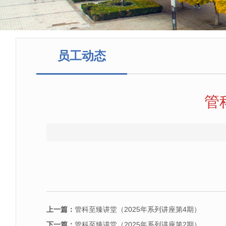
员工动态
管
上一篇：
管科至臻讲堂（2025年系列讲座第4期）
下一篇：
管科至臻讲堂（2025年系列讲座第2期）