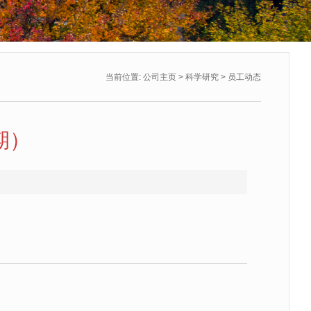
当前位置:
公司主页
>
科学研究
>
员工动态
期）